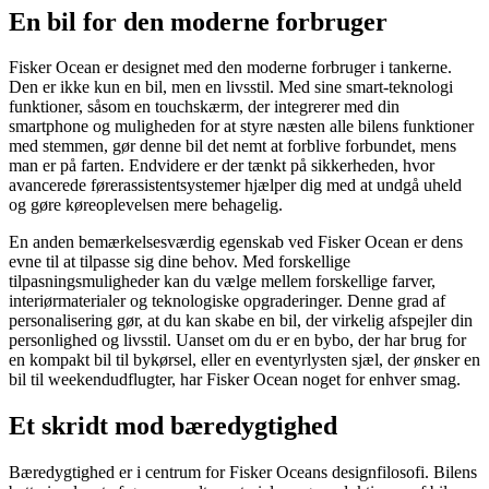
En bil for den moderne forbruger
Fisker Ocean er designet med den moderne forbruger i tankerne.
Den er ikke kun en bil, men en livsstil. Med sine smart-teknologi
funktioner, såsom en touchskærm, der integrerer med din
smartphone og muligheden for at styre næsten alle bilens funktioner
med stemmen, gør denne bil det nemt at forblive forbundet, mens
man er på farten. Endvidere er der tænkt på sikkerheden, hvor
avancerede førerassistentsystemer hjælper dig med at undgå uheld
og gøre køreoplevelsen mere behagelig.
En anden bemærkelsesværdig egenskab ved Fisker Ocean er dens
evne til at tilpasse sig dine behov. Med forskellige
tilpasningsmuligheder kan du vælge mellem forskellige farver,
interiørmaterialer og teknologiske opgraderinger. Denne grad af
personalisering gør, at du kan skabe en bil, der virkelig afspejler din
personlighed og livsstil. Uanset om du er en bybo, der har brug for
en kompakt bil til bykørsel, eller en eventyrlysten sjæl, der ønsker en
bil til weekendudflugter, har Fisker Ocean noget for enhver smag.
Et skridt mod bæredygtighed
Bæredygtighed er i centrum for Fisker Oceans designfilosofi. Bilens