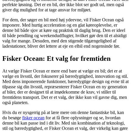
perfekte løsning. Det er en bil, der ikke blot ser godt ud, men også
giver dig mulighed for at tage ansvar for miljøet.
For dem, der søger en bil med høj ydeevne, vil Fisker Ocean også
imponere. Med hurtig acceleration og en glat køreoplevelse, er
denne bil både sjov at køre og praktisk til daglig brug. Den er ideel
til både pendling og weekendudflugter, hvilket gør den til et alsidigt
valg for mange. Desuden, med den stigende tilgængelighed af
ladestationer, bliver det lettere at eje en elbil end nogensinde før.
Fisker Ocean: Et valg for fremtiden
At vælge Fisker Ocean er mere end bare at vælge en bil; det er at
vælge en livsstil, der fokuserer på bæredygtighed, innovation og stil.
Med dens imponerende funktioner, bæredygtige design og evne til at
tilpasse sig din livsstil, repræsenterer Fisker Ocean en ny generation
af biler, der er designet til at imødekomme de krav, vi stiller til
fremtidens transport. Det er et valg, der ikke kun vil gavne dig, men
også planeten.
Hvis du er nysgerrig på at lære mere om denne fantastiske bil, kan
du besøge
fisker ocean
for at få flere oplysninger og se, hvordan
denne bil kan passe ind i dit liv. Med sin kombination af teknologi,
stil og bæredygtighed, er Fisker Ocean et valg, der virkelig kan gøre