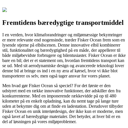
Fremtidens bæredygtige transportmiddel
I en verden, hvor klimaforandringer og miljømæssige bekymringer
er mere relevante end nogensinde, træder Fisker Ocean frem som en
lysende stjerne på elbilscenen. Denne innovative elbil kombinerer
stil, funktionalitet og bæredygtighed på en måde, der appellerer til
både miljøbevidste forbrugere og bilentusiaster. Fisker Ocean er ikke
bare en bil; det er et statement om, hvordan fremtidens transport kan
se ud. Med sit aerodynamiske design og avancerede teknologi lover
denne bil at bringe os ind i en ny æra af kørsel, hvor vi ikke blot
transporterer os selv, men også tager ansvar for vores planet.
Men hvad gør Fisker Ocean så speciel? For det første er den
udstyret med en række innovative funktioner, der adskiller den fra
konkurrenterne. Med en imponerende rækkevidde på op til 480
kilometer på en enkelt opladning, kan du nemt tage på lange ture
uden at bekymre dig om at finde en ladestation. Derudover tilbyder
Fisker Ocean en unik interiørdesign, der ikke kun er moderne, men
også lavet af bæredygtige materialer. Det betyder, at hver bil er en
del af løsningen på vores miljøproblemer.