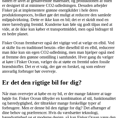
batteri er lavet af genanvendte materialer, og produktionen af bilen
er designet til at minimere CO2-udledningen. Desuden arbejder
Fisker på at implementere grønne energikilder i hele deres
produktionsproces, hvilket gør det muligt at reducere den samlede
miljøpåvirkning. Dette er ikke kun en bil; det er et skridt mod en
mere bæredygtig fremtid. Kunderne kan føle sig godt tilpas med at
vide, at de ikke kun køber et transportmiddel, men også bidrager til
en bedre planet.
Fisker Ocean fremhæver også det vigtige ved at vælge en elbil. Ved
at skifte fra en traditionel benzin- eller dieselbil til en elbil, reducerer
man ikke kun sin egen CO2-udledning, men man hjælper også med
at fremme den grønne omstilling i samfundet. Hver gang du vælger
at køre i Fisker Ocean, vælger du at støtte en fremtid uden fossile
brændstoffer. Det er et valg, der gør en forskel, og som enhver
ansvarlig forbruger bør overveje.
Er det den rigtige bil for dig?
Når man overvejer at købe en ny bil, er der mange faktorer at tage
højde for. Fisker Ocean tilbyder en kombination af stil, funktionalitet
og bæredygtighed, der tiltrækker mange forskellige typer af
forbrugere. Men er denne bil den rigtige for dig? Det afhænger af
dine behov og præferencer. Hvis du værdsætter teknologi,
bæredygtighed og et moderne design, så kan Fisker Ocean være den